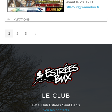
avant le 28.05.11 :
sflatour@wanadoo.fr
INVITATIONS
1
2
3
→
LE CLUB
BMX Club Estrées Saint Denis
Voir les contacts